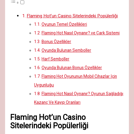
Flaming Hot’un Casino Sitelerindeki Popülerliği
Oyunun Temel Özellikleri
Flaming Hot Nasıl Oynanır? ve Çark Sistemi
Bonus Özellikler
Oyunda Bulunan Semboller
Harf Semboller
Oyunda Bulunan Bonus Özellikler
Flaming Hot Oyununun Mobil Cihazlar İçin
Uygunluğu​
Flaming Hot Nasıl Oynanır? Oyunun Sağladığı
Kazanç Ve Kayıp Oranları
Flaming Hot’un Casino
Sitelerindeki Popülerliği