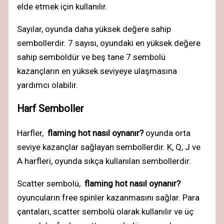
elde etmek için kullanılır.
Sayılar, oyunda daha yüksek değere sahip
sembollerdir. 7 sayısı, oyundaki en yüksek değere
sahip semboldür ve beş tane 7 sembolü
kazançların en yüksek seviyeye ulaşmasına
yardımcı olabilir.
Harf Semboller
Harfler,
flaming hot nasıl oynanır?
oyunda orta
seviye kazançlar sağlayan sembollerdir. K, Q, J ve
A harfleri, oyunda sıkça kullanılan sembollerdir.
Scatter sembolü,
flaming hot nasıl oynanır?
oyuncuların free spinler kazanmasını sağlar. Para
çantaları, scatter sembolü olarak kullanılır ve üç