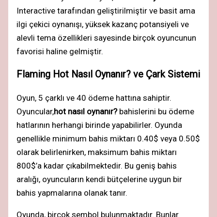
Interactive tarafından geliştirilmiştir ve basit ama
ilgi çekici oynanışı, yüksek kazanç potansiyeli ve
alevli tema özellikleri sayesinde birçok oyuncunun
favorisi haline gelmiştir.
Flaming Hot Nasıl Oynanır? ve Çark Sistemi
Oyun, 5 çarklı ve 40 ödeme hattına sahiptir.
Oyuncular,
hot nasıl oynanır?
bahislerini bu ödeme
hatlarının herhangi birinde yapabilirler. Oyunda
genellikle minimum bahis miktarı 0.40$ veya 0.50$
olarak belirlenirken, maksimum bahis miktarı
800$’a kadar çıkabilmektedir. Bu geniş bahis
aralığı, oyuncuların kendi bütçelerine uygun bir
bahis yapmalarına olanak tanır.
Oyunda, birçok sembol bulunmaktadır. Bunlar