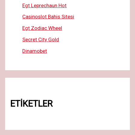
Egt Leprechaun Hot
Casinoslot Bahis Sitesi
Egt Zodiac Wheel
Secret City Gold
Dinamobet
ETİKETLER