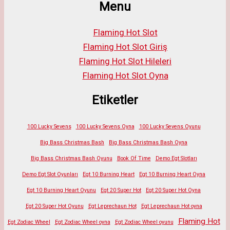
Menu
Flaming Hot Slot
Flaming Hot Slot Giriş
Flaming Hot Slot Hileleri
Flaming Hot Slot Oyna
Etiketler
100 Lucky Sevens
100 Lucky Sevens Oyna
100 Lucky Sevens Oyunu
Big Bass Christmas Bash
Big Bass Christmas Bash Oyna
Big Bass Christmas Bash Oyunu
Book Of Time
Demo Egt Slotları
Demo Egt Slot Oyunları
Egt 10 Burning Heart
Egt 10 Burning Heart Oyna
Egt 10 Burning Heart Oyunu
Egt 20 Super Hot
Egt 20 Super Hot Oyna
Egt 20 Super Hot Oyunu
Egt Leprechaun Hot
Egt Leprechaun Hot oyna
Flaming Hot
Egt Zodiac Wheel
Egt Zodiac Wheel oyna
Egt Zodiac Wheel oyunu