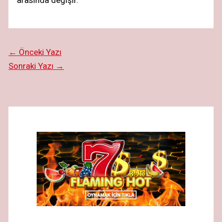
arasında değişir.​​​​​​
←
Önceki Yazı
Sonraki Yazı
→