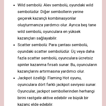
Wild sembolü: Alev sembolü, oyundaki wild
sembolüdür. Diğer sembollerin yerine
geçerek kazançlı kombinasyonlar
oluşturmanıza yardımcı olur. Ayrıca beş tane
wild sembolü, oyunculara en yüksek
kazançları sağlayabilir.
Scatter sembolü: Para çantası sembolü,
oyundaki scatter sembolüdür. Üç veya daha
fazla scatter sembolü, oyunculara ücretsiz
spinler kazanma fırsatı sunar. Bu, oyuncuların
kazançlarını artırmasına yardımcı olur.
Jackpot özelliği: Flaming Hot oyunu,
oyunculara dört farklı jackpot seviyesi sunar.
Oyuncular, jackpot sembollerinden herhangi
birini rastgele aktive edebilir ve büyük bir
kazanç elde edebilir.