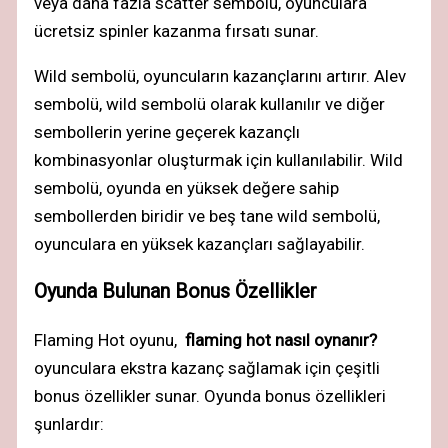
veya daha fazla scatter sembolü, oyunculara
ücretsiz spinler kazanma fırsatı sunar.
Wild sembolü, oyuncuların kazançlarını artırır. Alev
sembolü, wild sembolü olarak kullanılır ve diğer
sembollerin yerine geçerek kazançlı
kombinasyonlar oluşturmak için kullanılabilir. Wild
sembolü, oyunda en yüksek değere sahip
sembollerden biridir ve beş tane wild sembolü,
oyunculara en yüksek kazançları sağlayabilir.
Oyunda Bulunan Bonus Özellikler
Flaming Hot oyunu,
flaming hot nasıl oynanır?
oyunculara ekstra kazanç sağlamak için çeşitli
bonus özellikler sunar. Oyunda bonus özellikleri
şunlardır: