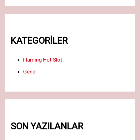
KATEGORİLER
Flaming Hot Slot
Genel
SON YAZILANLAR