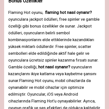
Bonus Özellikler
Flaming Hot oyunu,
flaming hot nasıl oynanır?
oyunculara jackpot ödülleri, free spinler ve gamble
özelliği gibi bonus özellikler de sunar. Jackpot
ödülleri, oyuncuların belirli sembol
kombinasyonlarını elde ettiklerinde kazandıkları
yüksek miktarlı ödüllerdir. Free spinler, scatter
sembolleri elde edildiğinde aktif hale gelir ve
oyunculara ücretsiz spinler kazanma fırsatı sunar.
Gamble özelliği,
hot nasıl oynanır?
oyuncuların
kazançlarını ikiye katlama veya kaybetme şansını
sunar.Flaming Hot oyunu, mobil cihazlarda da
oynanabilir ve mobil cihazlar için optimize
edilmiştir. Oyuncular, iOS veya Android
cihazlarında Flaming Hot’u oynayabilirler. Ayrıca,
oyunun grafik ve ses efektleri de oldukça kalitelidir