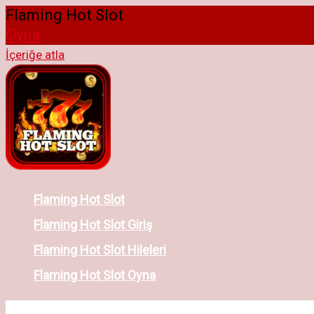
Flaming Hot Slot
Oyna
İçeriğe atla
Flaming Hot Slot
Flaming Hot Slot Giriş
Flaming Hot Slot Hileleri
Flaming Hot Slot Oyna