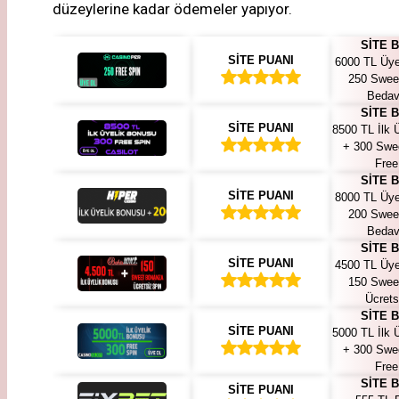
düzeylerine kadar ödemeler yapıyor.
SİTE 
SİTE PUANI
6000 TL Üye
250 Swee
Bedav
SİTE 
SİTE PUANI
8500 TL İlk 
+ 300 Swe
Free
SİTE 
SİTE PUANI
8000 TL Üye
200 Swee
Bedav
SİTE 
SİTE PUANI
4500 TL Üye
150 Swee
Ücrets
SİTE 
SİTE PUANI
5000 TL İlk 
+ 300 Swe
Free
SİTE 
SİTE PUANI