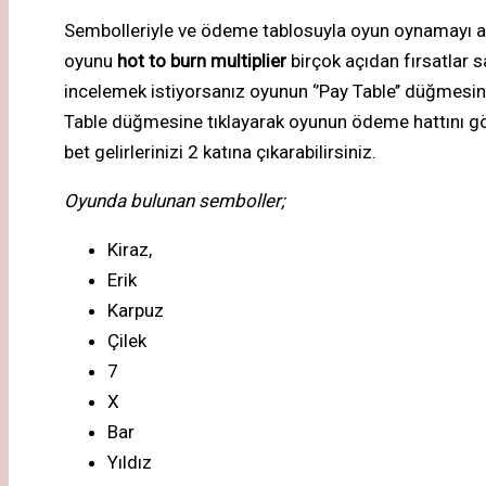
Sembolleriyle ve ödeme tablosuyla oyun oynamayı ava
oyunu
hot to burn multiplier
birçok açıdan fırsatlar 
incelemek istiyorsanız oyunun ‘’Pay Table’’ düğmesi
Table düğmesine tıklayarak oyunun ödeme hattını gö
bet gelirlerinizi 2 katına çıkarabilirsiniz.
Oyunda bulunan semboller;
Kiraz,
Erik
Karpuz
Çilek
7
X
Bar
Yıldız