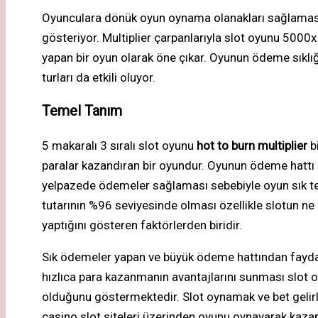
Oyunculara dönük oyun oynama olanakları sağlaması 
gösteriyor. Multiplier çarpanlarıyla slot oyunu 5000
yapan bir oyun olarak öne çıkar. Oyunun ödeme sıklı
turları da etkili oluyor.
Temel Tanım
5 makaralı 3 sıralı slot oyunu
hot to burn multiplier
b
paralar kazandıran bir oyundur. Oyunun ödeme hattı 
yelpazede ödemeler sağlaması sebebiyle oyun sık ter
tutarının %96 seviyesinde olması özellikle slotun ne
yaptığını gösteren faktörlerden biridir.
Sık ödemeler yapan ve büyük ödeme hattından fayd
hızlıca para kazanmanın avantajlarını sunması slot 
olduğunu göstermektedir. Slot oynamak ve bet gelirl
casino slot siteleri üzerinden oyunu oynayarak kaz