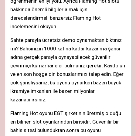
öğrenmenin en iyi yolu. Ayrıca Flaming Hot slotu
hakkında önemli bilgiler almak için
derecelendirmeli benzersiz Flaming Hot
incelemesini okuyun.
Sahte parayla ücretsiz demo oynamaktan bıktınız
mı? Bahsinizin 1000 katına kadar kazanma şansı
adına gerçek parayla oynayabilecek güvenilir
çevrimiçi kumarhaneler bulmanız gerekir. Kaydolun
ve en son hoşgeldin bonuslarımızı talep edin. Eğer
çok şanslıysanız, bu oyunu oynarken bazen büyük
ikramiye imkanları ile bazen milyonlar
kazanabilirsiniz.
Flaming Hot oyunu EGT şirketinin üretmiş olduğu
en bilinen slot oyunlarından birisidir. Güvenilir bir
bahis sitesi bulunduktan sonra bu oyunu