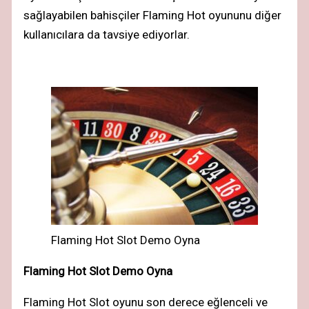
sağlayabilen bahisçiler Flaming Hot oyununu diğer
kullanıcılara da tavsiye ediyorlar.
Flaming Hot Slot Demo Oyna
Flaming
Hot
Slot
Demo
Oyna
Flaming Hot Slot oyunu son derece eğlenceli ve