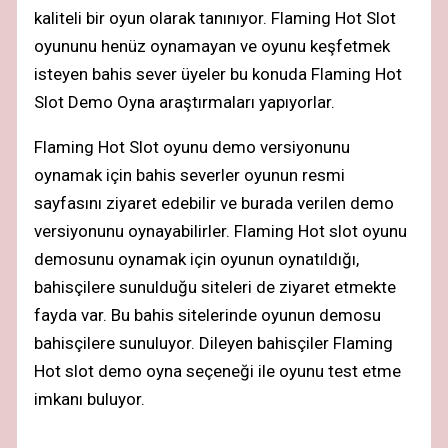
kaliteli bir oyun olarak tanınıyor. Flaming Hot Slot
oyununu henüz oynamayan ve oyunu keşfetmek
isteyen bahis sever üyeler bu konuda Flaming Hot
Slot Demo Oyna araştırmaları yapıyorlar.
Flaming Hot Slot oyunu demo versiyonunu
oynamak için bahis severler oyunun resmi
sayfasını ziyaret edebilir ve burada verilen demo
versiyonunu oynayabilirler. Flaming Hot slot oyunu
demosunu oynamak için oyunun oynatıldığı,
bahisçilere sunulduğu siteleri de ziyaret etmekte
fayda var. Bu bahis sitelerinde oyunun demosu
bahisçilere sunuluyor. Dileyen bahisçiler Flaming
Hot slot demo oyna seçeneği ile oyunu test etme
imkanı buluyor.