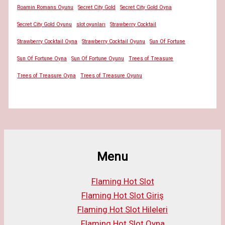
Roamin Romans Oyunu
Secret City Gold
Secret City Gold Oyna
Secret City Gold Oyunu
slot oyunları
Strawberry Cocktail
Strawberry Cocktail Oyna
Strawberry Cocktail Oyunu
Sun Of Fortune
Sun Of Fortune Oyna
Sun Of Fortune Oyunu
Trees of Treasure
Trees of Treasure Oyna
Trees of Treasure Oyunu
Menu
Flaming Hot Slot
Flaming Hot Slot Giriş
Flaming Hot Slot Hileleri
Flaming Hot Slot Oyna