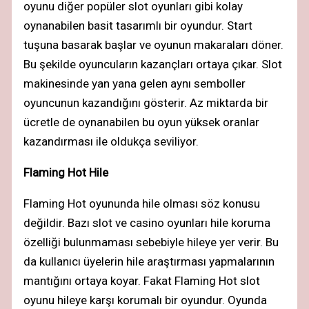
oyunu diğer popüler slot oyunları gibi kolay
oynanabilen basit tasarımlı bir oyundur. Start
tuşuna basarak başlar ve oyunun makaraları döner.
Bu şekilde oyuncuların kazançları ortaya çıkar. Slot
makinesinde yan yana gelen aynı semboller
oyuncunun kazandığını gösterir. Az miktarda bir
ücretle de oynanabilen bu oyun yüksek oranlar
kazandırması ile oldukça seviliyor.
Flaming
Hot
Hile
Flaming Hot oyununda hile olması söz konusu
değildir. Bazı slot ve casino oyunları hile koruma
özelliği bulunmaması sebebiyle hileye yer verir. Bu
da kullanıcı üyelerin hile araştırması yapmalarının
mantığını ortaya koyar. Fakat Flaming Hot slot
oyunu hileye karşı korumalı bir oyundur. Oyunda