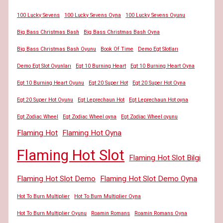
100 Lucky Sevens
100 Lucky Sevens Oyna
100 Lucky Sevens Oyunu
Big Bass Christmas Bash
Big Bass Christmas Bash Oyna
Big Bass Christmas Bash Oyunu
Book Of Time
Demo Egt Slotları
Demo Egt Slot Oyunları
Egt 10 Burning Heart
Egt 10 Burning Heart Oyna
Egt 10 Burning Heart Oyunu
Egt 20 Super Hot
Egt 20 Super Hot Oyna
Egt 20 Super Hot Oyunu
Egt Leprechaun Hot
Egt Leprechaun Hot oyna
Egt Zodiac Wheel
Egt Zodiac Wheel oyna
Egt Zodiac Wheel oyunu
Flaming Hot
Flaming Hot Oyna
Flaming Hot Slot
Flaming Hot Slot Bilgi
Flaming Hot Slot Demo
Flaming Hot Slot Demo Oyna
Hot To Burn Multiplier
Hot To Burn Multiplier Oyna
Hot To Burn Multiplier Oyunu
Roamin Romans
Roamin Romans Oyna