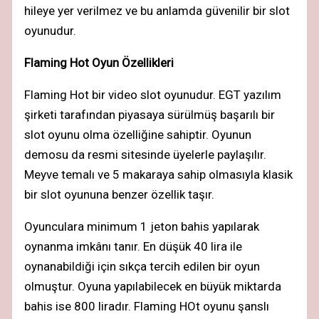
hileye yer verilmez ve bu anlamda güvenilir bir slot
oyunudur.
Flaming
Hot
Oyun
Özellikleri
Flaming Hot bir video slot oyunudur. EGT yazılım
şirketi tarafından piyasaya sürülmüş başarılı bir
slot oyunu olma özelliğine sahiptir. Oyunun
demosu da resmi sitesinde üyelerle paylaşılır.
Meyve temalı ve 5 makaraya sahip olmasıyla klasik
bir slot oyununa benzer özellik taşır.
Oyunculara minimum 1 jeton bahis yapılarak
oynanma imkânı tanır. En düşük 40 lira ile
oynanabildiği için sıkça tercih edilen bir oyun
olmuştur. Oyuna yapılabilecek en büyük miktarda
bahis ise 800 liradır. Flaming HOt oyunu şanslı