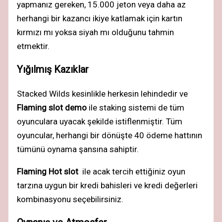
yapmanız gereken, 15.000 jeton veya daha az
herhangi bir kazancı ikiye katlamak için kartın
kırmızı mı yoksa siyah mı olduğunu tahmin
etmektir.
Yığılmış Kazıklar
Stacked Wilds kesinlikle herkesin lehindedir ve
Flaming slot demo
ile staking sistemi de tüm
oyunculara uyacak şekilde istiflenmiştir. Tüm
oyuncular, herhangi bir dönüşte 40 ödeme hattının
tümünü oynama şansına sahiptir.
Flaming Hot slot
ile acak tercih ettiğiniz oyun
tarzına uygun bir kredi bahisleri ve kredi değerleri
kombinasyonu seçebilirsiniz.