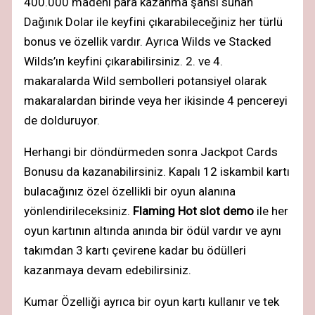
400.000 madeni para kazanma şansı sunan
Dağınık Dolar ile keyfini çıkarabileceğiniz her türlü
bonus ve özellik vardır. Ayrıca Wilds ve Stacked
Wilds’ın keyfini çıkarabilirsiniz. 2. ve 4.
makaralarda Wild sembolleri potansiyel olarak
makaralardan birinde veya her ikisinde 4 pencereyi
de dolduruyor.
Herhangi bir döndürmeden sonra Jackpot Cards
Bonusu da kazanabilirsiniz. Kapalı 12 iskambil kartı
bulacağınız özel özellikli bir oyun alanına
yönlendirileceksiniz.
Flaming Hot slot demo
ile her
oyun kartının altında anında bir ödül vardır ve aynı
takımdan 3 kartı çevirene kadar bu ödülleri
kazanmaya devam edebilirsiniz.
Kumar Özelliği ayrıca bir oyun kartı kullanır ve tek