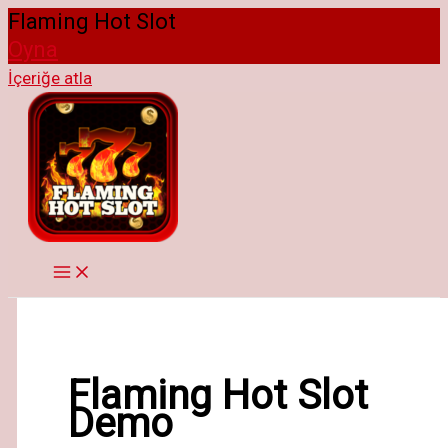
Flaming Hot Slot
Oyna
İçeriğe atla
Flaming Hot Slot
Demo