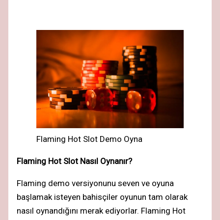
Flaming Hot Slot Demo Oyna
Flaming
Hot
Slot
Nasıl
Oynanır?
Flaming demo versiyonunu seven ve oyuna
başlamak isteyen bahisçiler oyunun tam olarak
nasıl oynandığını merak ediyorlar. Flaming Hot