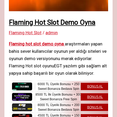
Flaming Hot Slot Demo Oyna
Flaming Hot Slot
/
admin
Flaming hot slot demo oyna
araştırmaları yapan
bahis sever kullanıcılar oyunun yer aldığı siteleri ve
oyunun demo versiyonunu merak ediyorlar.
Flaming Hot slot oyunuEGT yazılım gibi sağlam alt
yapıya sahip başarılı bir oyun olarak biliniyor.
6000 TL Üyelik Bonusu + 250
BONUS AL
Sweet Bonanza Bedava Spin
8500 TL İlk Üyelik Bonusu + 300
BONUS AL
Sweet Bonanza Free Spin
8000 TL Üyelik Bonusu + 200
BONUS AL
Sweet Bonanza Bedava Spin
4500 TL Üyelik Bonusu + 150