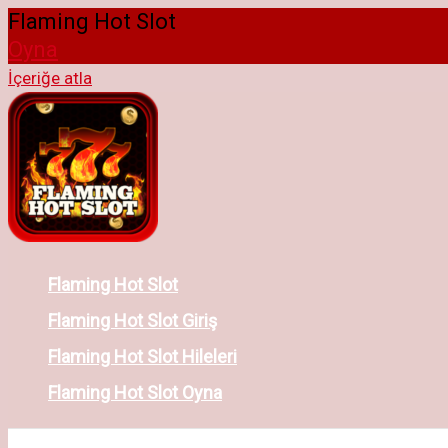
Flaming Hot Slot
Oyna
İçeriğe atla
Flaming Hot Slot
Flaming Hot Slot Giriş
Flaming Hot Slot Hileleri
Flaming Hot Slot Oyna