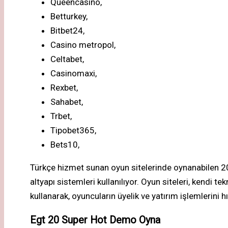
Queencasino,
Betturkey,
Bitbet24,
Casino metropol,
Celtabet,
Casinomaxi,
Rexbet,
Sahabet,
Trbet,
Tipobet365,
Bets10,
Türkçe hizmet sunan oyun sitelerinde oynanabilen 20
altyapı sistemleri kullanılıyor. Oyun siteleri, kendi tek
kullanarak, oyuncuların üyelik ve yatırım işlemlerini h
Egt 20 Super Hot Demo Oyna