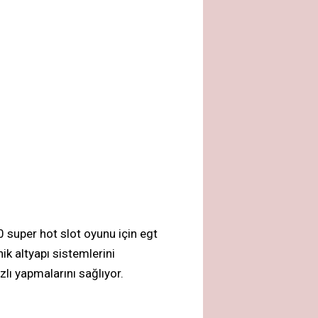
 super hot slot oyunu için egt
nik altyapı sistemlerini
ızlı yapmalarını sağlıyor.