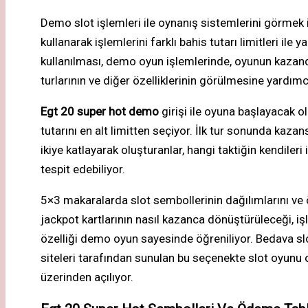
Demo slot işlemleri ile oynanış sistemlerini görmek i
kullanarak işlemlerini farklı bahis tutarı limitleri ile ya
kullanılması, demo oyun işlemlerinde, oyunun kazan
turlarının ve diğer özelliklerinin görülmesine yardımc
Egt 20 super hot demo
girişi ile oyuna başlayacak ola
tutarını en alt limitten seçiyor. İlk tur sonunda kaza
ikiye katlayarak oluşturanlar, hangi taktiğin kendileri
tespit edebiliyor.
5×3 makaralarda slot sembollerinin dağılımlarını ve
jackpot kartlarının nasıl kazanca dönüştürüleceği, iş
özelliği demo oyun sayesinde öğreniliyor. Bedava sl
siteleri tarafından sunulan bu seçenekte slot oyunu 
üzerinden açılıyor.