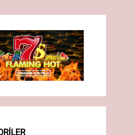
ORİLER