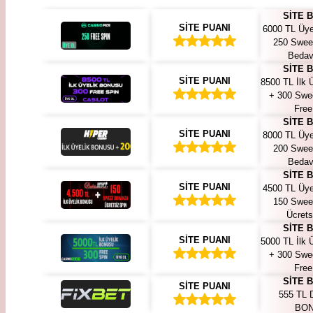
SİTE 
SİTE PUANI
6000 TL Üye
250 Swee
Bedav
SİTE 
SİTE PUANI
8500 TL İlk 
+ 300 Swe
Free
SİTE 
SİTE PUANI
8000 TL Üye
200 Swee
Bedav
SİTE 
SİTE PUANI
4500 TL Üye
150 Swee
Ücrets
SİTE 
SİTE PUANI
5000 TL İlk 
+ 300 Swe
Free
SİTE 
SİTE PUANI
555 TL
BO