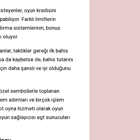
steyenler, oyun kredisini
pabiliyor. Farklı limitlerin
dırma sistemlerinin, bonus
ı oluyor.
nlar, taktikler gereği ilk bahis
nsa da kaybetse de, bahis tutarını
 için daha şanslı ve iyi olduğunu
 özel sembollerle toplanan
lem adımları ve birçok işlem
ot oyna hizmeti olarak oyun
oyun sağlayıcısı egt sunucuları