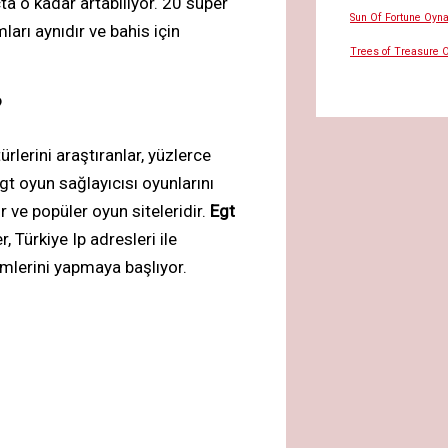
ta o kadar artabiliyor. 20 super
Sun Of Fortune Oyn
arı aynıdır ve bahis için
Trees of Treasure 
?
ürlerini araştıranlar, yüzlerce
gt oyun sağlayıcısı oyunlarını
r ve popüler oyun siteleridir.
Egt
, Türkiye Ip adresleri ile
lemlerini yapmaya başlıyor.