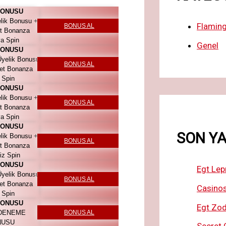
BONUSU
lik Bonusu +
Flaming
BONUS AL
t Bonanza
a Spin
Genel
BONUSU
Üyelik Bonusu
BONUS AL
et Bonanza
 Spin
BONUSU
lik Bonusu +
BONUS AL
t Bonanza
a Spin
BONUSU
SON Y
lik Bonusu +
BONUS AL
t Bonanza
iz Spin
BONUSU
Egt Lep
Üyelik Bonusu
BONUS AL
et Bonanza
Casinos
 Spin
BONUSU
Egt Zod
 DENEME
BONUS AL
NUSU