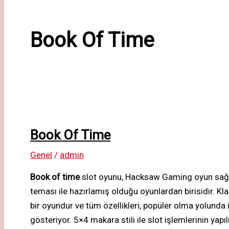
Book Of Time
Book Of Time
Genel
/
admin
Book of time
slot oyunu, Hacksaw Gaming oyun sağl
teması ile hazırlamış olduğu oyunlardan birisidir. K
bir oyundur ve tüm özellikleri, popüler olma yolunda 
gösteriyor. 5×4 makara stili ile slot işlemlerinin yapı