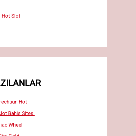
 Hot Slot
AZILANLAR
rechaun Hot
lot Bahis Sitesi
iac Wheel