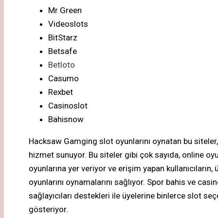
Mr Green
Videoslots
BitStarz
Betsafe
Betloto
Casumo
Rexbet
Casinoslot
Bahisnow
Hacksaw Gamging slot oyunlarını oynatan bu siteler,
hizmet sunuyor. Bu siteler gibi çok sayıda, online oy
oyunlarına yer veriyor ve erişim yapan kullanıcıların,
oyunlarını oynamalarını sağlıyor. Spor bahis ve casino
sağlayıcıları destekleri ile üyelerine binlerce slot s
gösteriyor.