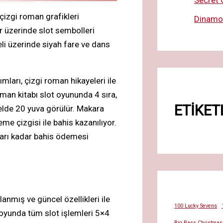
Secret 
 çizgi roman grafikleri
Dinamo
r üzerinde slot sembolleri
seli üzerinde siyah fare ve dans
mları, çizgi roman hikayeleri ile
aman kitabı slot oyununda 4 sıra,
ETİKET
nelde 20 yuva görülür. Makara
eme çizgisi ile bahis kazanılıyor.
arı kadar bahis ödemesi
anmış ve güncel özellikleri ile
100 Lucky Sevens
 oyunda tüm slot işlemleri 5×4
Big Bass Christmas