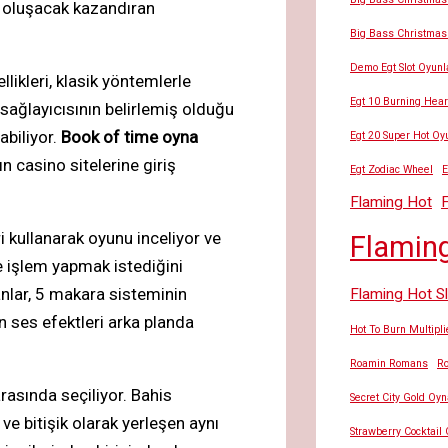
 oluşacak kazandıran
Big Bass Christma
Demo Egt Slot Oyunl
likleri, klasik yöntemlerle
Egt 10 Burning Hea
ağlayıcısının belirlemiş olduğu
abiliyor.
Book of time oyna
Egt 20 Super Hot Oy
n casino sitelerine giriş
Egt Zodiac Wheel
E
Flaming Hot
 kullanarak oyunu inceliyor ve
Flaming
e işlem yapmak istediğini
anlar, 5 makara sisteminin
Flaming Hot S
 ses efektleri arka planda
Hot To Burn Multipli
Roamin Romans
R
arasında seçiliyor. Bahis
Secret City Gold Oy
ve bitişik olarak yerleşen aynı
Strawberry Cocktail