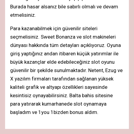
Burada hasar alsanız bile sabırlı olmalı ve devam
etmelisiniz.
Para kazanabilmek için güvenilir siteleri
seçmelisiniz. Sweet Bonanza ve slot makineleri
dünyası hakkında tüm detayları açıklıyoruz. Oyuna
giriş yaptığınız andan itibaren küçük yatırımlar ile
büyük kazançlar elde edebileceğiniz slot oyunu
güvenilir bir şekilde sunulmaktadır. Netent, Ezug ve
X yazılım firmaları tarafından sağlanan yüksek
kaliteli grafik ve altyapı özellikleri sayesinde
kesintisiz oynayabilirsiniz. Balta bahis sitesine
para yatırarak kumarhanede slot oynamaya
başladım ve 1you 1bizden bonus aldım.