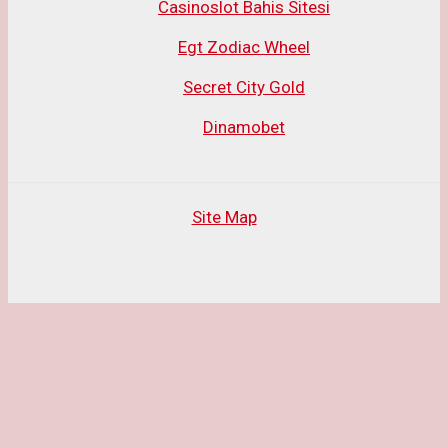
Casinoslot Bahis Sitesi
Egt Zodiac Wheel
Secret City Gold
Dinamobet
Site Map