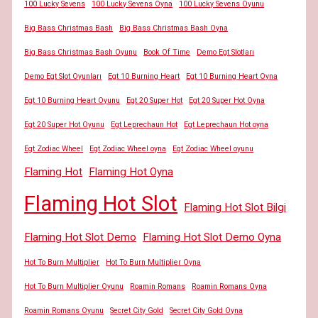
100 Lucky Sevens
100 Lucky Sevens Oyna
100 Lucky Sevens Oyunu
Big Bass Christmas Bash
Big Bass Christmas Bash Oyna
Big Bass Christmas Bash Oyunu
Book Of Time
Demo Egt Slotları
Demo Egt Slot Oyunları
Egt 10 Burning Heart
Egt 10 Burning Heart Oyna
Egt 10 Burning Heart Oyunu
Egt 20 Super Hot
Egt 20 Super Hot Oyna
Egt 20 Super Hot Oyunu
Egt Leprechaun Hot
Egt Leprechaun Hot oyna
Egt Zodiac Wheel
Egt Zodiac Wheel oyna
Egt Zodiac Wheel oyunu
Flaming Hot
Flaming Hot Oyna
Flaming Hot Slot
Flaming Hot Slot Bilgi
Flaming Hot Slot Demo
Flaming Hot Slot Demo Oyna
Hot To Burn Multiplier
Hot To Burn Multiplier Oyna
Hot To Burn Multiplier Oyunu
Roamin Romans
Roamin Romans Oyna
Roamin Romans Oyunu
Secret City Gold
Secret City Gold Oyna