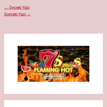
←
Önceki Yazı
Sonraki Yazı
→