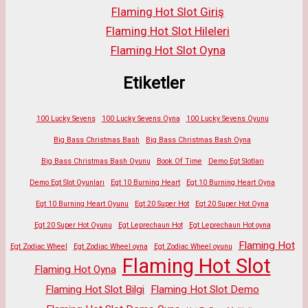
Flaming Hot Slot Giriş
Flaming Hot Slot Hileleri
Flaming Hot Slot Oyna
Etiketler
100 Lucky Sevens
100 Lucky Sevens Oyna
100 Lucky Sevens Oyunu
Big Bass Christmas Bash
Big Bass Christmas Bash Oyna
Big Bass Christmas Bash Oyunu
Book Of Time
Demo Egt Slotları
Demo Egt Slot Oyunları
Egt 10 Burning Heart
Egt 10 Burning Heart Oyna
Egt 10 Burning Heart Oyunu
Egt 20 Super Hot
Egt 20 Super Hot Oyna
Egt 20 Super Hot Oyunu
Egt Leprechaun Hot
Egt Leprechaun Hot oyna
Flaming Hot
Egt Zodiac Wheel
Egt Zodiac Wheel oyna
Egt Zodiac Wheel oyunu
Flaming Hot Slot
Flaming Hot Oyna
Flaming Hot Slot Bilgi
Flaming Hot Slot Demo