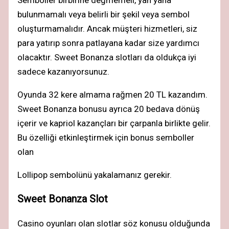
bulunmamalı veya belirli bir şekil veya sembol
oluşturmamalıdır. Ancak müşteri hizmetleri, siz
para yatırıp sonra patlayana kadar size yardımcı
olacaktır. Sweet Bonanza slotları da oldukça iyi
sadece kazanıyorsunuz.
Oyunda 32 kere almama rağmen 20 TL kazandım.
Sweet Bonanza bonusu ayrıca 20 bedava dönüş
içerir ve kapriol kazançları bir çarpanla birlikte gelir.
Bu özelliği etkinleştirmek için bonus semboller
olan
Lollipop sembolünü yakalamanız gerekir.
Sweet Bonanza Slot
Casino oyunları olan slotlar söz konusu olduğunda