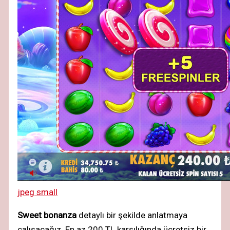
jpeg small
Sweet bonanza
detaylı bir şekilde anlatmaya
çalışacağız. En az 200 TL karşılığında ücretsiz bir