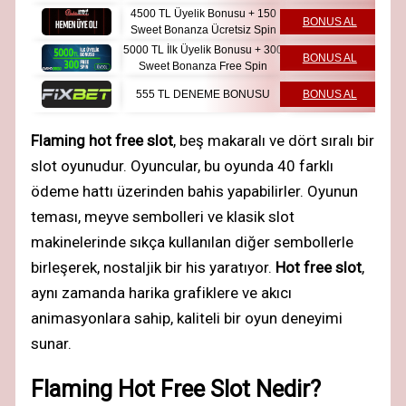
4500 TL Üyelik Bonusu + 150
BONUS AL
Sweet Bonanza Ücretsiz Spin
5000 TL İlk Üyelik Bonusu + 300
BONUS AL
Sweet Bonanza Free Spin
555 TL DENEME BONUSU
BONUS AL
Flaming hot free slot
, beş makaralı ve dört sıralı bir
slot oyunudur. Oyuncular, bu oyunda 40 farklı
ödeme hattı üzerinden bahis yapabilirler. Oyunun
teması, meyve sembolleri ve klasik slot
makinelerinde sıkça kullanılan diğer sembollerle
birleşerek, nostaljik bir his yaratıyor.
Hot
free slot
,
aynı zamanda harika grafiklere ve akıcı
animasyonlara sahip, kaliteli bir oyun deneyimi
sunar.
Flaming Hot Free Slot Nedir?