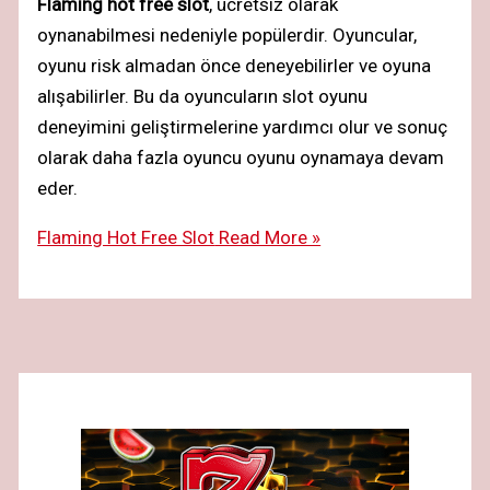
Flaming hot free slot
, ücretsiz olarak
oynanabilmesi nedeniyle popülerdir. Oyuncular,
oyunu risk almadan önce deneyebilirler ve oyuna
alışabilirler. Bu da oyuncuların slot oyunu
deneyimini geliştirmelerine yardımcı olur ve sonuç
olarak daha fazla oyuncu oyunu oynamaya devam
eder.
Flaming Hot Free Slot
Read More »