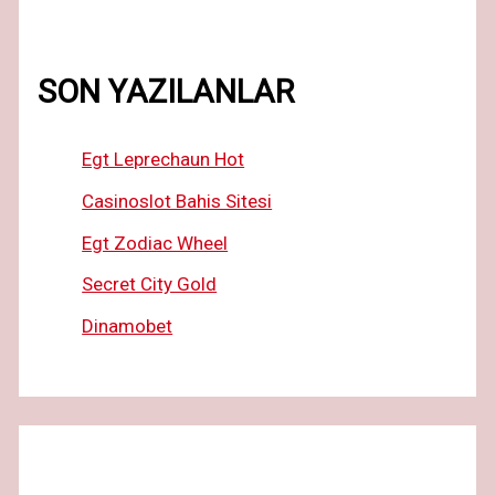
SON YAZILANLAR
Egt Leprechaun Hot
Casinoslot Bahis Sitesi
Egt Zodiac Wheel
Secret City Gold
Dinamobet