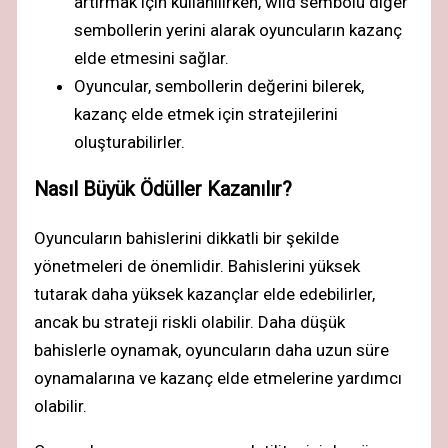
artırmak için kullanılırken, wild sembolü diğer
sembollerin yerini alarak oyuncuların kazanç
elde etmesini sağlar.
Oyuncular, sembollerin değerini bilerek,
kazanç elde etmek için stratejilerini
oluşturabilirler.
Nasıl Büyük Ödüller Kazanılır?
Oyuncuların bahislerini dikkatli bir şekilde
yönetmeleri de önemlidir. Bahislerini yüksek
tutarak daha yüksek kazançlar elde edebilirler,
ancak bu strateji riskli olabilir. Daha düşük
bahislerle oynamak, oyuncuların daha uzun süre
oynamalarına ve kazanç elde etmelerine yardımcı
olabilir.