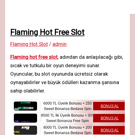
Flaming Hot Free Slot
Flaming Hot Slot
/
admin
Flaming hot free slot
, adından da anlaşılacağı gibi,
sıcak ve tutkulu bir oyun deneyimi sunar.
Oyuncular, bu slot oyununda ücretsiz olarak
oynayabilirler ve büyük ödülleri kazanma şansına
sahip olabilirler.
6000 TL Üyelik Bonusu + 250
BONUS AL
Sweet Bonanza Bedava Spin
8500 TL İlk Üyelik Bonusu + 300
BONUS AL
Sweet Bonanza Free Spin
8000 TL Üyelik Bonusu + 200
BONUS AL
Sweet Bonanza Bedava Spin