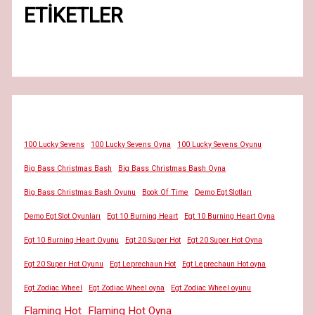
ETİKETLER
100 Lucky Sevens
100 Lucky Sevens Oyna
100 Lucky Sevens Oyunu
Big Bass Christmas Bash
Big Bass Christmas Bash Oyna
Big Bass Christmas Bash Oyunu
Book Of Time
Demo Egt Slotları
Demo Egt Slot Oyunları
Egt 10 Burning Heart
Egt 10 Burning Heart Oyna
Egt 10 Burning Heart Oyunu
Egt 20 Super Hot
Egt 20 Super Hot Oyna
Egt 20 Super Hot Oyunu
Egt Leprechaun Hot
Egt Leprechaun Hot oyna
Egt Zodiac Wheel
Egt Zodiac Wheel oyna
Egt Zodiac Wheel oyunu
Flaming Hot
Flaming Hot Oyna