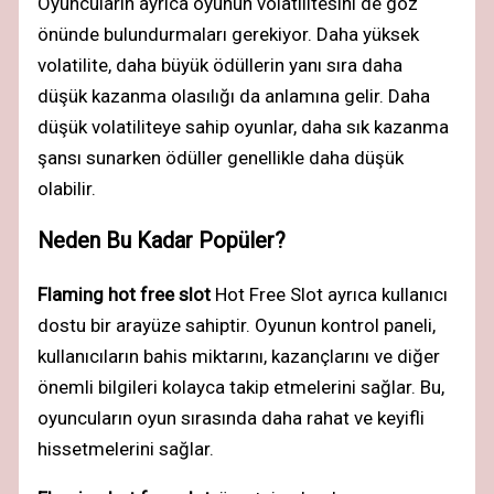
Oyuncuların ayrıca oyunun volatilitesini de göz
önünde bulundurmaları gerekiyor. Daha yüksek
volatilite, daha büyük ödüllerin yanı sıra daha
düşük kazanma olasılığı da anlamına gelir. Daha
düşük volatiliteye sahip oyunlar, daha sık kazanma
şansı sunarken ödüller genellikle daha düşük
olabilir.
Neden Bu Kadar Popüler?
Flaming hot free slot
Hot Free Slot ayrıca kullanıcı
dostu bir arayüze sahiptir. Oyunun kontrol paneli,
kullanıcıların bahis miktarını, kazançlarını ve diğer
önemli bilgileri kolayca takip etmelerini sağlar. Bu,
oyuncuların oyun sırasında daha rahat ve keyifli
hissetmelerini sağlar.