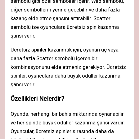
sembolü gibi özel semboller içerir. Wild sembolü,
diğer sembollerin yerine geçebilir ve daha fazla
kazanç elde etme şansını artırabilir. Scatter
sembolü ise oyunculara ücretsiz spin kazanma
şansı verir.
Ücretsiz spinler kazanmak için, oyunun üç veya
daha fazla Scatter sembolü içeren bir
kombinasyonunu elde etmeniz gerekiyor. Ücretsiz
spinler, oyunculara daha büyük ödüller kazanma
şansı verir.
Özellikleri Nelerdir?
Oyunda, herhangi bir bahis miktarında oynanabilir
ve her spinde büyük ödüller kazanma şansı vardır.
Oyuncular, ücretsiz spinler sırasında daha da