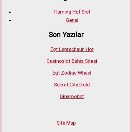
Flaming Hot Slot
Genel
Son Yazılar
Egt Leprechaun Hot
Casinoslot Bahis Sitesi
Egt Zodiac Wheel
Secret City Gold
Dinamobet
Site Map