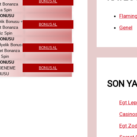
BONUS AL
t Bonanza
a Spin
Flaming
BONUSU
lik Bonusu +
BONUS AL
Genel
t Bonanza
iz Spin
BONUSU
Üyelik Bonusu
BONUS AL
et Bonanza
 Spin
BONUSU
 DENEME
BONUS AL
NUSU
SON Y
Egt Lep
Casinos
Egt Zod