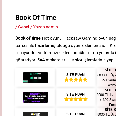
Book Of Time
/
Genel
/ Yazan
admin
Book of time
slot oyunu, Hacksaw Gaming oyun sağl
teması ile hazırlamış olduğu oyunlardan birisidir. K
bir oyundur ve tüm özellikleri, popüler olma yolunda 
gösteriyor. 5×4 makara stili ile slot işlemlerinin yapı
SİTE 
SİTE PUANI
6000 TL Üye
250 Swee
Bedav
SİTE 
SİTE PUANI
8500 TL İlk 
+ 300 Swe
Free
SİTE 
SİTE PUANI
8000 TL Üye