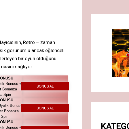
ayıcısının, Retro – zaman
lasik görünümlü ancak eğlenceli
ilerleyen bir oyun olduğunu
lmasını sağlıyor.
BONUSU
lik Bonusu +
BONUS AL
t Bonanza
a Spin
BONUSU
Üyelik Bonusu
BONUS AL
et Bonanza
 Spin
BONUSU
KATEG
lik Bonusu +