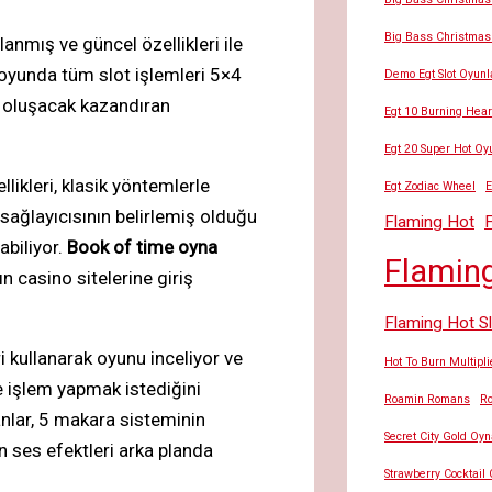
Big Bass Christma
anmış ve güncel özellikleri ile
 oyunda tüm slot işlemleri 5×4
Demo Egt Slot Oyunl
 oluşacak kazandıran
Egt 10 Burning Hea
Egt 20 Super Hot Oy
likleri, klasik yöntemlerle
Egt Zodiac Wheel
E
ağlayıcısının belirlemiş olduğu
Flaming Hot
abiliyor.
Book of time oyna
Flaming
n casino sitelerine giriş
Flaming Hot S
 kullanarak oyunu inceliyor ve
Hot To Burn Multipli
e işlem yapmak istediğini
Roamin Romans
R
anlar, 5 makara sisteminin
Secret City Gold Oy
 ses efektleri arka planda
Strawberry Cocktail