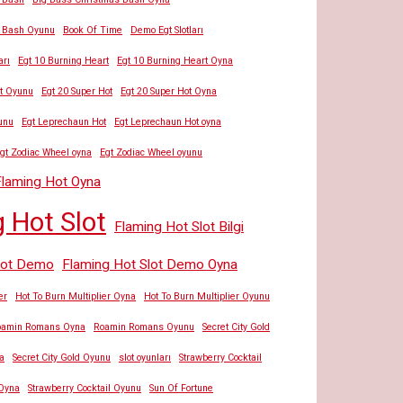
s Bash Oyunu
Book Of Time
Demo Egt Slotları
arı
Egt 10 Burning Heart
Egt 10 Burning Heart Oyna
rt Oyunu
Egt 20 Super Hot
Egt 20 Super Hot Oyna
unu
Egt Leprechaun Hot
Egt Leprechaun Hot oyna
gt Zodiac Wheel oyna
Egt Zodiac Wheel oyunu
Flaming Hot Oyna
 Hot Slot
Flaming Hot Slot Bilgi
lot Demo
Flaming Hot Slot Demo Oyna
er
Hot To Burn Multiplier Oyna
Hot To Burn Multiplier Oyunu
oamin Romans Oyna
Roamin Romans Oyunu
Secret City Gold
na
Secret City Gold Oyunu
slot oyunları
Strawberry Cocktail
 Oyna
Strawberry Cocktail Oyunu
Sun Of Fortune