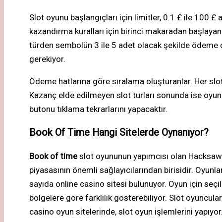
Slot oyunu başlangıçları için limitler, 0.1 £ ile 100 £ 
kazandırma kuralları için birinci makaradan başlayan 
türden sembolün 3 ile 5 adet olacak şekilde ödeme ç
gerekiyor.
Ödeme hatlarına göre sıralama oluşturanlar. Her slot
Kazanç elde edilmeyen slot turları sonunda ise oyunc
butonu tıklama tekrarlarını yapacaktır.
Book Of Time Hangi Sitelerde Oynanıyor?
Book of time
slot oyununun yapımcısı olan Hacksaw
piyasasının önemli sağlayıcılarından birisidir. Oyunlar
sayıda online casino sitesi bulunuyor. Oyun için seçil
bölgelere göre farklılık gösterebiliyor. Slot oyuncular
casino oyun sitelerinde, slot oyun işlemlerini yapıyor