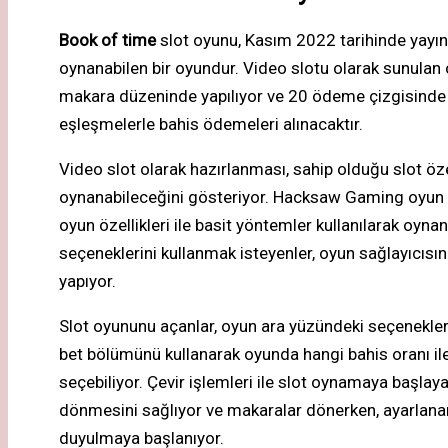
Book of time
slot oyunu, Kasım 2022 tarihinde yayınl
oynanabilen bir oyundur. Video slotu olarak sunulan
makara düzeninde yapılıyor ve 20 ödeme çizgisinde
eşleşmelerle bahis ödemeleri alınacaktır.
Video slot olarak hazırlanması, sahip olduğu slot özel
oynanabileceğini gösteriyor. Hacksaw Gaming oyun s
oyun özellikleri ile basit yöntemler kullanılarak oynan
seçeneklerini kullanmak isteyenler, oyun sağlayıcısını
yapıyor.
Slot oyununu açanlar, oyun ara yüzündeki seçenekleri
bet bölümünü kullanarak oyunda hangi bahis oranı il
seçebiliyor. Çevir işlemleri ile slot oynamaya başlay
dönmesini sağlıyor ve makaralar dönerken, ayarlanan
duyulmaya başlanıyor.