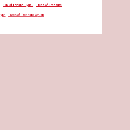
a
Sun Of Fortune Oyunu
Trees of Treasure
Oyna
Trees of Treasure Oyunu