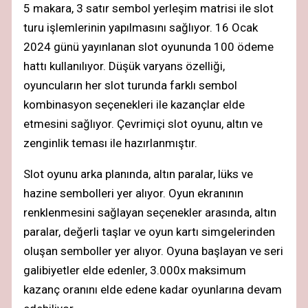
5 makara, 3 satır sembol yerleşim matrisi ile slot
turu işlemlerinin yapılmasını sağlıyor. 16 Ocak
2024 günü yayınlanan slot oyununda 100 ödeme
hattı kullanılıyor. Düşük varyans özelliği,
oyuncuların her slot turunda farklı sembol
kombinasyon seçenekleri ile kazançlar elde
etmesini sağlıyor. Çevrimiçi slot oyunu, altın ve
zenginlik teması ile hazırlanmıştır.
Slot oyunu arka planında, altın paralar, lüks ve
hazine sembolleri yer alıyor. Oyun ekranının
renklenmesini sağlayan seçenekler arasında, altın
paralar, değerli taşlar ve oyun kartı simgelerinden
oluşan semboller yer alıyor. Oyuna başlayan ve seri
galibiyetler elde edenler, 3.000x maksimum
kazanç oranını elde edene kadar oyunlarına devam