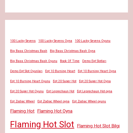
100 Lucky Sevens
100 Lucky Sevens Oyna
100 Lucky Sevens Oyunu
Big Bass Christmas Bash
Big Bass Christmas Bash Oyna
Big Bass Christmas Bash Oyunu
Book Of Time
Demo Egt Slotları
Demo Egt Slot Oyunları
Egt 10 Burning Heart
Egt 10 Burning Heart Oyna
Egt 10 Burning Heart Oyunu
Egt 20 Super Hot
Egt 20 Super Hot Oyna
Egt 20 Super Hot Oyunu
Egt Leprechaun Hot
Egt Leprechaun Hot oyna
Egt Zodiac Wheel
Egt Zodiac Wheel oyna
Egt Zodiac Wheel oyunu
Flaming Hot
Flaming Hot Oyna
Flaming Hot Slot
Flaming Hot Slot Bilgi