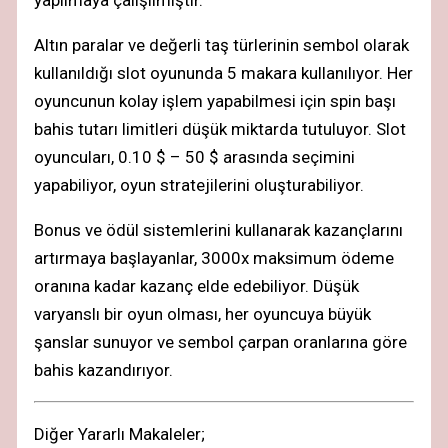
Altın paralar ve değerli taş türlerinin sembol olarak
kullanıldığı slot oyununda 5 makara kullanılıyor. Her
oyuncunun kolay işlem yapabilmesi için spin başı
bahis tutarı limitleri düşük miktarda tutuluyor. Slot
oyuncuları, 0.10 $ – 50 $ arasında seçimini
yapabiliyor, oyun stratejilerini oluşturabiliyor.
Bonus ve ödül sistemlerini kullanarak kazançlarını
artırmaya başlayanlar, 3000x maksimum ödeme
oranına kadar kazanç elde edebiliyor. Düşük
varyanslı bir oyun olması, her oyuncuya büyük
şanslar sunuyor ve sembol çarpan oranlarına göre
bahis kazandırıyor.
Diğer Yararlı Makaleler;