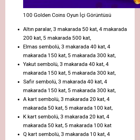
100 Golden Coins Oyun İçi Görüntüsü
Altın paralar, 3 makarada 50 kat, 4 makarada
200 kat, 5 makarada 500 kat,
Elmas sembolü, 3 makarada 40 kat, 4
makarada 150 kat, 5 makarada 300 kat,
Yakut sembolü, 3 makarada 40 kat, 4
makarada 150 kat, 5 makarada 300 kat,
Safir sembolü, 3 makarada 40 kat, 4
makarada 150 kat, 5 makarada 300 kat,
A kart sembolü, 3 makarada 20 kat, 4
makarada 50 kat, 5 makarada 100 kat,
K kart sembolü, 3 makarada 20 kat, 4
makarada 50 kat, 5 makarada 100 kat
Q kart sembolü, 3 makarada 10 kat, 4