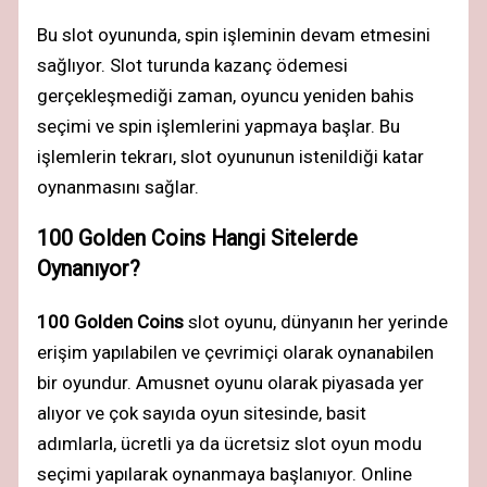
Bu slot oyununda, spin işleminin devam etmesini
sağlıyor. Slot turunda kazanç ödemesi
gerçekleşmediği zaman, oyuncu yeniden bahis
seçimi ve spin işlemlerini yapmaya başlar. Bu
işlemlerin tekrarı, slot oyununun istenildiği katar
oynanmasını sağlar.
100 Golden Coins Hangi Sitelerde
Oynanıyor?
100 Golden Coins
slot oyunu, dünyanın her yerinde
erişim yapılabilen ve çevrimiçi olarak oynanabilen
bir oyundur. Amusnet oyunu olarak piyasada yer
alıyor ve çok sayıda oyun sitesinde, basit
adımlarla, ücretli ya da ücretsiz slot oyun modu
seçimi yapılarak oynanmaya başlanıyor. Online