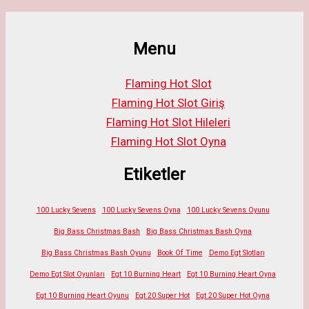
Menu
Flaming Hot Slot
Flaming Hot Slot Giriş
Flaming Hot Slot Hileleri
Flaming Hot Slot Oyna
Etiketler
100 Lucky Sevens
100 Lucky Sevens Oyna
100 Lucky Sevens Oyunu
Big Bass Christmas Bash
Big Bass Christmas Bash Oyna
Big Bass Christmas Bash Oyunu
Book Of Time
Demo Egt Slotları
Demo Egt Slot Oyunları
Egt 10 Burning Heart
Egt 10 Burning Heart Oyna
Egt 10 Burning Heart Oyunu
Egt 20 Super Hot
Egt 20 Super Hot Oyna