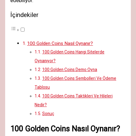
edebiliyor.
İçindekiler
100 Golden Coins Nasıl Oynanır?
100 Golden Coins Hangi Sitelerde
Oynanıyor?
100 Golden Coins Demo Oyna
100 Golden Coins Sembolleri Ve Ödeme
Tablosu
100 Golden Coins Taktikleri Ve Hileleri
Nedir?
Sonuç
100 Golden Coins Nasıl Oynanır?