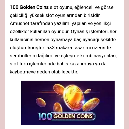
100 Golden Coins
slot oyunu, eğlenceli ve görsel
çekiciliği yüksek slot oyunlarından birisidir.
Amusnet tarafından yazılımı yapılan ve yenilikçi
özellikler kullanılan oyundur. Oynanış işlemleri, her
kullanıcının hemen oynamaya başlayacağı şekilde
oluşturulmuştur. 5×3 makara tasarımı üzerinde
sembollerin dağılımı ve eşleşme kombinasyonları,
slot turu işlemlerinde bahis kazanmaya ya da
kaybetmeye neden olabilecektir.