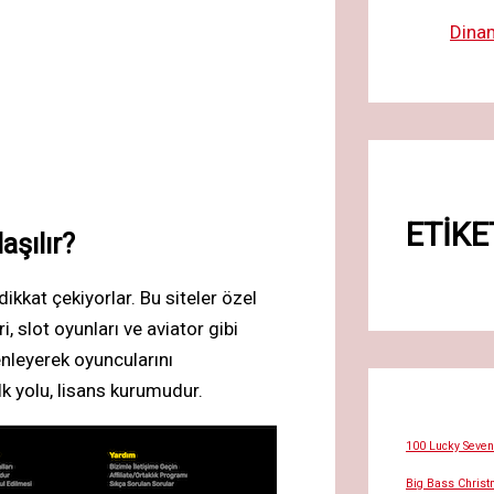
Dina
ETİKE
aşılır?
ikkat çekiyorlar. Bu siteler özel
i, slot oyunları ve aviator gibi
enleyerek oyuncularını
ilk yolu, lisans kurumudur.
100 Lucky Seve
Big Bass Chris