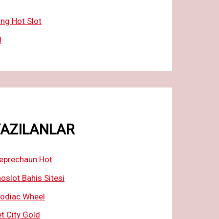
ng Hot Slot
l
YAZILANLAR
Leprechaun Hot
oslot Bahis Sitesi
Zodiac Wheel
t City Gold