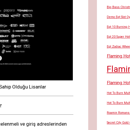
Big Bass Chris
Demo Egt Slot Oy
Egt 10 Burning 
Egt 20 Super Ho
Egt Zodiac Whee
Flaming Ho
Flami
Flaming Ho
Sahip Olduğu Lisanlar
Hot To Burn Mult
Hot To Burn Mult
z
Roamin Romans
Secret City Gold
incelenmeli ve giriş adreslerinden