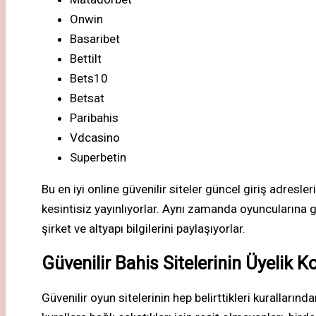
Onwin
Basaribet
Bettilt
Bets10
Betsat
Paribahis
Vdcasino
Superbetin
Bu en iyi online güvenilir siteler güncel giriş adresl
kesintisiz yayınlıyorlar. Aynı zamanda oyuncularına 
şirket ve altyapı bilgilerini paylaşıyorlar.
Güvenilir Bahis Sitelerinin Üyelik Ko
Güvenilir oyun sitelerinin hep belirttikleri kurallarında