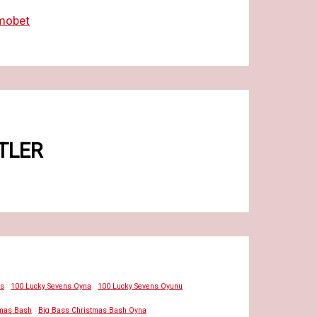
mobet
TLER
ns
100 Lucky Sevens Oyna
100 Lucky Sevens Oyunu
tmas Bash
Big Bass Christmas Bash Oyna