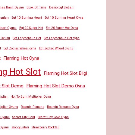
tmas Bash Oyunu
Book Of Time
Demo Egt Slotları
unları
Egt 10 Burning Heart
Egt 10 Burning Heart Oyna
Heart Oyunu
Egt 20 Super Hot
Egt 20 Super Hot Oyna
t Oyunu
Egt Leprechaun Hot
Egt Leprechaun Hot oyna
l
Egt Zodiac Wheel oyna
Egt Zodiac Wheel oyunu
t
Flaming Hot Oyna
ng Hot Slot
Flaming Hot Slot Bilgi
t Slot Demo
Flaming Hot Slot Demo Oyna
iplier
Hot To Burn Multiplier Oyna
iplier Oyunu
Roamin Romans
Roamin Romans Oyna
 Oyunu
Secret City Gold
Secret City Gold Oyna
 Oyunu
slot oyunları
Strawberry Cocktail